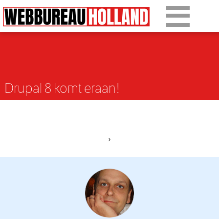
Overslaan en naar de algemene inhoud gaan
Ons werk
Diensten
Drupal 8 komt eraan!
Over Drupal
Over ons
Artikelen
›
Tarieven
Contact