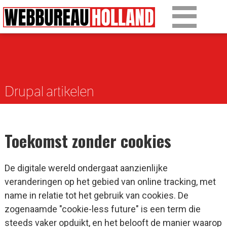
Overslaan en naar de algemene inhoud gaan
Ons werk
Diensten
Drupal artikelen
Over Drupal
Over ons
Toekomst zonder cookies
Artikelen
Tarieven
De digitale wereld ondergaat aanzienlijke
veranderingen op het gebied van online tracking, met
Contact
name in relatie tot het gebruik van cookies. De
zogenaamde "cookie-less future" is een term die
steeds vaker opduikt, en het belooft de manier waarop