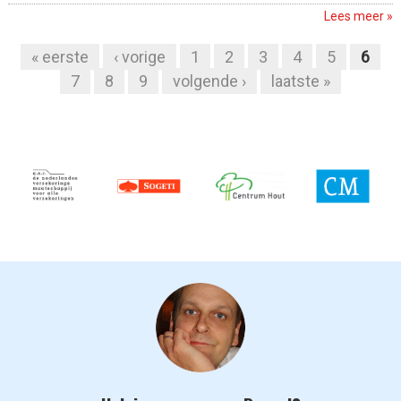
Lees meer »
« eerste
‹ vorige
1
2
3
4
5
6
Pagina's
7
8
9
volgende ›
laatste »