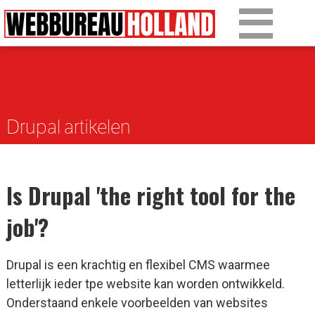
Overslaan en naar de algemene inhoud gaan
Ons werk
Diensten
Drupal artikelen
Over Drupal
Over ons
Is Drupal 'the right tool for the
Artikelen
job'?
Tarieven
Drupal is een krachtig en flexibel CMS waarmee
Contact
letterlijk ieder tpe website kan worden ontwikkeld.
Onderstaand enkele voorbeelden van websites