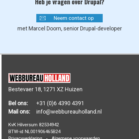
Heb je vragen over Drupal?
Neem contact op
met Marcel Doorn, senior Drupal-developer
Bestevaer 18, 1271 XZ Huizen
Bel ons:
+31 (0)6 4390 4391
Mail ons:
info@webbureauholland.nl
KvK Hilversum
82534942
BTW-id
NL001906465B24
Privacyverklaring
-
Algemene voorwaarden