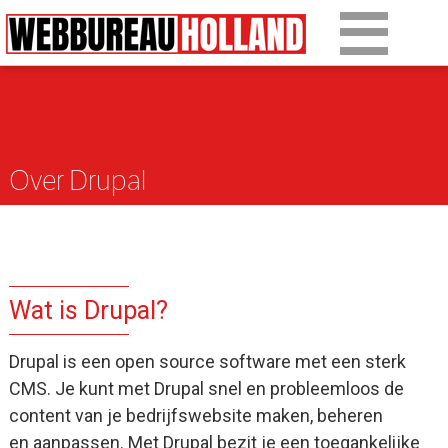
Overslaan en naar de algemene inhoud gaan
Ons werk
Diensten
Over Drupal
Over Drupal
Over ons
Artikelen
Wat is Drupal?
Tarieven
Drupal is een open source software met een sterk
Contact
CMS. Je kunt met Drupal snel en probleemloos de
content van je bedrijfswebsite maken, beheren
en aanpassen. Met Drupal bezit je een toegankelijke