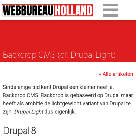
Overslaan en naar de algemene inhoud gaan
Ons werk
Diensten
Backdrop CMS (of: Drupal Light)
Over Drupal
Over ons
« Alle artikelen
Artikelen
Sinds enige tijd kent Drupal een kleiner neefje,
Backdrop CMS. Backdrop is gebaseerd op Drupal maar
Tarieven
heeft als ambitie de lichtgewicht variant van Drupal te
zijn.
Drupal Light
dus eigenlijk.
Contact
Drupal 8