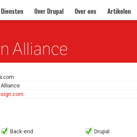
Diensten
Over Drupal
Over ons
Artikelen
 Alliance
a.com
Alliance
sign.com
Back-end
Drupal