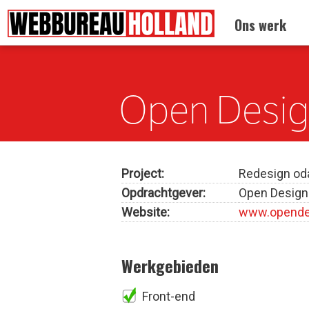
Terug naar:
Drupal portfolio
Ons werk
Overslaan en naar de algemene inhoud gaan
Open Design
Project:
Redesign od
Opdrachtgever:
Open Design 
Website:
www.opende
Werkgebieden
Front-end