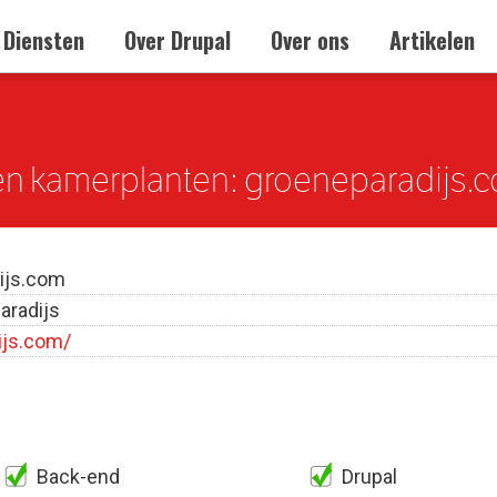
Diensten
Over Drupal
Over ons
Artikelen
en kamerplanten: groeneparadijs.
ijs.com
aradijs
ijs.com/
Back-end
Drupal