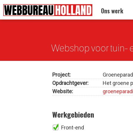
Ons werk
Terug naar:
Drupal portfolio
Overslaan en naar de algemene inhoud gaan
Webshop voor tuin- 
Project:
Groeneparad
Opdrachtgever:
Het groene p
Website:
groeneparad
Werkgebieden
Front-end