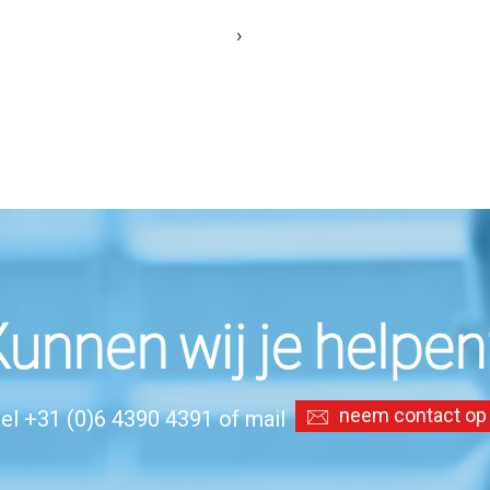
›
unnen wij je helpe
neem contact op
el +31 (0)6 4390 4391 of mail