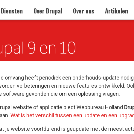
Diensten
Over Drupal
Over ons
Artikelen
pal 9 en 10
ge omvang heeft periodiek een onderhouds-update nodig.
worden verbeteringen en nieuwe features ontwikkeld. Ook 
de software gevonden die om een oplossing vragen.
Drupal website of applicatie biedt Webbureau Holland
Drup
 aan.
Wat is het verschil tussen een up
date
en een up
gra
at je website voortdurend is geupdate met de meest actu