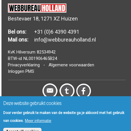
Bestevaer 18, 1271 XZ Huizen
Bel ons:
+31 (0)6 4390 4391
Mail ons:
info@webbureauholland.nl
KvK Hilversum
82534942
BTW-id
NL001906465B24
Privacyverklaring
-
Algemene voorwaarden
Inloggen PMS
Deze website gebruikt cookies
© Webbureau Holland B.V. 2006 - 2024
Door verder gebruik te maken van de website ga je akkoord met het gebruik
FAQ
|
Drupal Woordenboek
|
Artikelen
|
Nieuws
|
Sitemap
Meer informatie
van cookies.