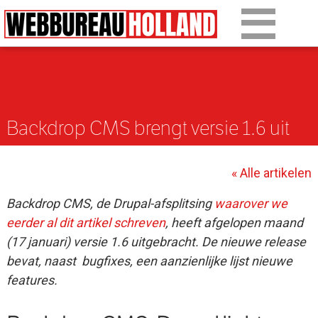
Overslaan en naar de algemene inhoud gaan
Ons werk
Diensten
Backdrop CMS brengt versie 1.6 uit
Over Drupal
Over ons
« Alle artikelen
Artikelen
Backdrop CMS, de Drupal-afsplitsing
waarover we
eerder al dit artikel schreven
, heeft afgelopen maand
Tarieven
(17 januari) versie 1.6 uitgebracht. De nieuwe release
bevat, naast bugfixes, een aanzienlijke lijst nieuwe
Contact
features.