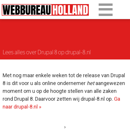
Gepost op 24 augustus 2015
Overslaan en naar de algemene inhoud gaan
Ons werk
Diensten
Lees alles over Drupal 8 op drupal-8.nl
Over Drupal
Over ons
Met nog maar enkele weken tot de release van Drupal
Artikelen
8 is dit voor u als online ondernemer
het
aangewezen
moment om u op de hoogte stellen van alle zaken
Tarieven
rond Drupal 8. Daarvoor zetten wij drupal-8.nl op.
Ga
naar drupal-8.nl »
Contact
›