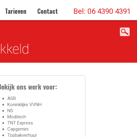
Gepost op 4 oktober 2016
Tarieven
Contact
Bel: 06 4390 4391
ikkeld
Bekijk ons werk voor:
ASR
Koninklijke VVNH
NS
Moditech
TNT Express
Capgemini
Topbakverhuur