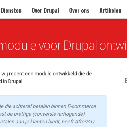
Diensten
Over Drupal
Over ons
Artikelen
lmodule voor Drupal ontw
 wij recent een module ontwikkeld die de
 in Drupal.
de die achteraf betalen binnen E-commerce
st de prettige (conversieverhogende)
talen aan je klanten biedt, heeft AfterPay