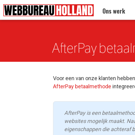
Terug naar:
Informatie
//
Drupal nieuws
Ons werk
Overslaan en naar de algemene inhoud gaan
AfterPay betaa
Voor een van onze klanten hebben
AfterPay betaalmethode
integreerd
AfterPay is een betaalmetho
websites mogelijk maakt. Naa
eigenschappen die achteraf be