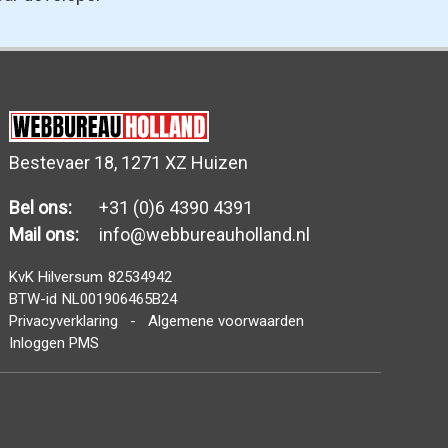
Bestevaer 18, 1271 XZ Huizen
Bel ons:
+31 (0)6 4390 4391
Mail ons:
info@webbureauholland.nl
KvK Hilversum
82534942
BTW-id
NL001906465B24
Privacyverklaring
-
Algemene voorwaarden
Inloggen PMS