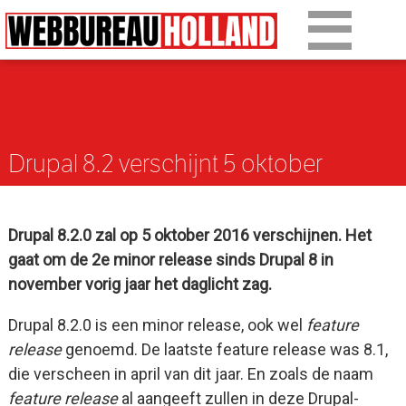
Gepost op 14 september 2016
Overslaan en naar de algemene inhoud gaan
Ons werk
Diensten
Drupal 8.2 verschijnt 5 oktober
Over Drupal
Over ons
Drupal 8.2.0 zal op 5 oktober 2016 verschijnen. Het
Artikelen
gaat om de 2e minor release sinds Drupal 8 in
november vorig jaar het daglicht zag.
Tarieven
Drupal 8.2.0 is een minor release, ook wel
feature
Contact
release
genoemd. De laatste feature release was 8.1,
die verscheen in april van dit jaar. En zoals de naam
feature release
al aangeeft zullen in deze Drupal-