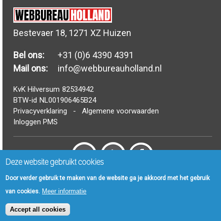
Bestevaer 18, 1271 XZ Huizen
Bel ons:
+31 (0)6 4390 4391
Mail ons:
info@webbureauholland.nl
KvK Hilversum
82534942
BTW-id
NL001906465B24
Privacyverklaring
-
Algemene voorwaarden
Inloggen PMS
Deze website gebruikt cookies
© Webbureau Holland B.V. 2006 - 2024
Door verder gebruik te maken van de website ga je akkoord met het gebruik
Meer informatie
van cookies.
FAQ
|
Drupal Woordenboek
|
Artikelen
|
Nieuws
|
Sitemap
Accept all cookies