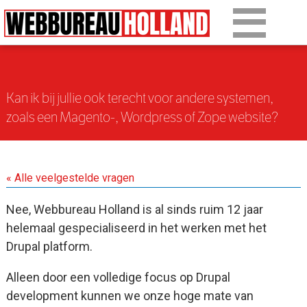
Overslaan en naar de algemene inhoud gaan
Ons werk
Diensten
Kan ik bij jullie ook terecht voor andere systemen,
zoals een Magento-, Wordpress of Zope website?
Over Drupal
Over ons
« Alle veelgestelde vragen
Artikelen
Nee, Webbureau Holland is al sinds ruim 12 jaar
Tarieven
helemaal gespecialiseerd in het werken met het
Drupal platform.
Contact
Alleen door een volledige focus op Drupal
development kunnen we onze hoge mate van