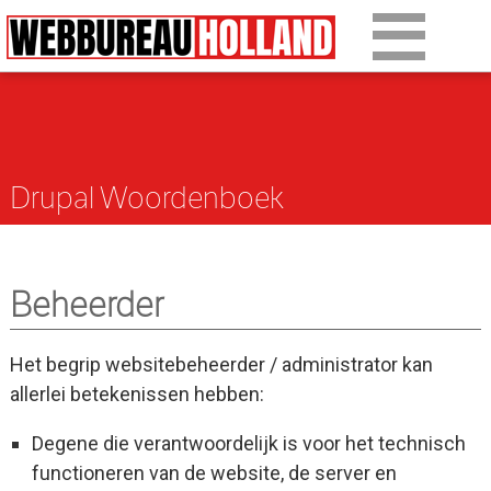
Overslaan en naar de algemene inhoud gaan
Ons werk
Diensten
Drupal Woordenboek
Over Drupal
Over ons
Beheerder
Artikelen
Tarieven
Het begrip websitebeheerder / administrator kan
allerlei betekenissen hebben:
Contact
Degene die verantwoordelijk is voor het technisch
functioneren van de website, de server en