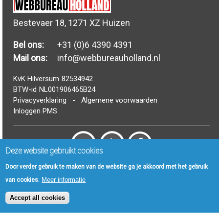
Bestevaer 18, 1271 XZ Huizen
Bel ons:
+31 (0)6 4390 4391
Mail ons:
info@webbureauholland.nl
KvK Hilversum
82534942
BTW-id
NL001906465B24
Privacyverklaring
-
Algemene voorwaarden
Inloggen PMS
Deze website gebruikt cookies
© Webbureau Holland B.V. 2006 - 2024
Door verder gebruik te maken van de website ga je akkoord met het gebruik
Meer informatie
van cookies.
FAQ
|
Drupal Woordenboek
|
Artikelen
|
Nieuws
|
Sitemap
Accept all cookies