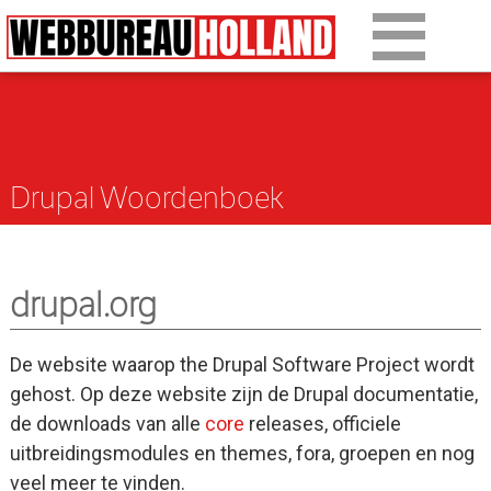
Overslaan en naar de algemene inhoud gaan
Ons werk
Diensten
Drupal Woordenboek
Over Drupal
Over ons
drupal.org
Artikelen
Tarieven
De website waarop the Drupal Software Project wordt
gehost. Op deze website zijn de Drupal documentatie,
Contact
de downloads van alle
core
releases, officiele
uitbreidingsmodules en themes, fora, groepen en nog
veel meer te vinden.