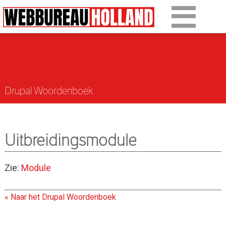
Overslaan en naar de algemene inhoud gaan
Ons werk
Diensten
Drupal Woordenboek
Over Drupal
Over ons
Uitbreidingsmodule
Artikelen
Tarieven
Zie:
Module
Contact
« Naar het Drupal Woordenboek