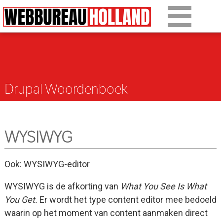
Overslaan en naar de algemene inhoud gaan
Ons werk
Diensten
Drupal Woordenboek
Over Drupal
Over ons
WYSIWYG
Artikelen
Tarieven
Ook: WYSIWYG-editor
WYSIWYG is de afkorting van
What You See Is What
Contact
You Get.
Er wordt het type content editor mee bedoeld
waarin op het moment van content aanmaken direct