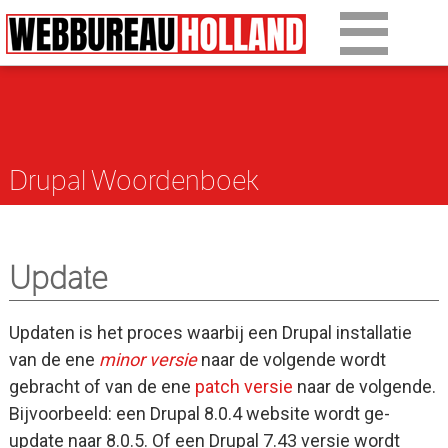
Overslaan en naar de algemene inhoud gaan
Ons werk
Diensten
Drupal Woordenboek
Over Drupal
Over ons
Update
Artikelen
Tarieven
Updaten is het proces waarbij een Drupal installatie
van de ene
minor versie
naar de volgende wordt
Contact
gebracht of van de ene
patch versie
naar de volgende.
Bijvoorbeeld: een Drupal 8.0.4 website wordt ge-
update naar 8.0.5. Of een Drupal 7.43 versie wordt