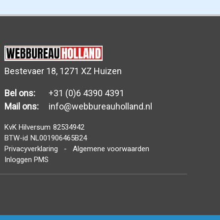
Bestevaer 18, 1271 XZ Huizen
Bel ons:
+31 (0)6 4390 4391
Mail ons:
info@webbureauholland.nl
KvK Hilversum
82534942
BTW-id
NL001906465B24
Privacyverklaring
-
Algemene voorwaarden
Inloggen PMS