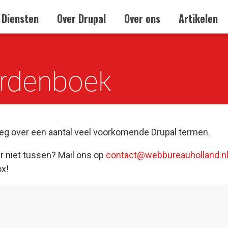
Diensten
Over Drupal
Over ons
Artikelen
rdenboek
tleg over een aantal veel voorkomende Drupal termen.
r niet tussen? Mail ons op
contact@webbureauholland.n
ox!