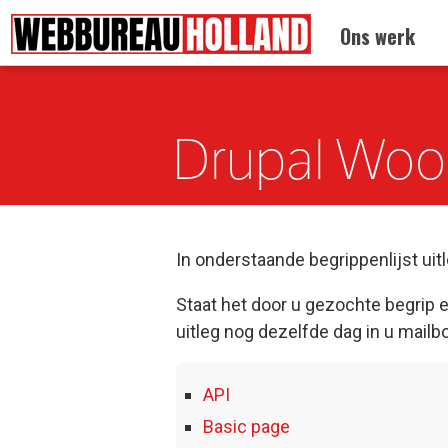
Terug naar:
Home
Ons werk
Overslaan en naar de algemene inhoud gaan
Drupal Woo
In onderstaande begrippenlijst ui
Staat het door u gezochte begrip e
uitleg nog dezelfde dag in u mailb
API
Basic page