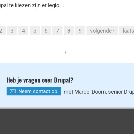
 te kiezen zijn er legio....
2
3
4
5
6
7
8
9
volgende ›
laats
›
Heb je vragen over Drupal?
Neem contact op
met Marcel Doorn, senior Dru