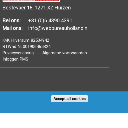
Bestevaer 18, 1271 XZ Huizen
Bel ons:
+31 (0)6 4390 4391
Mail ons:
info@webbureauholland.nl
KvK Hilversum
82534942
BTW-id
NL001906465B24
Privacyverklaring
-
Algemene voorwaarden
Inloggen PMS
Accept all cookies
x
DWB Internet heet nu Webbureau
›
Holland