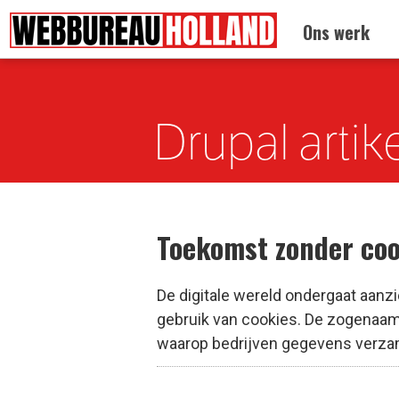
Terug naar:
Home
Ons werk
Overslaan en naar de algemene inhoud gaan
Drupal artik
Toekomst zonder coo
De digitale wereld ondergaat aanzi
gebruik van cookies. De zogenaamd
waarop bedrijven gegevens verzam