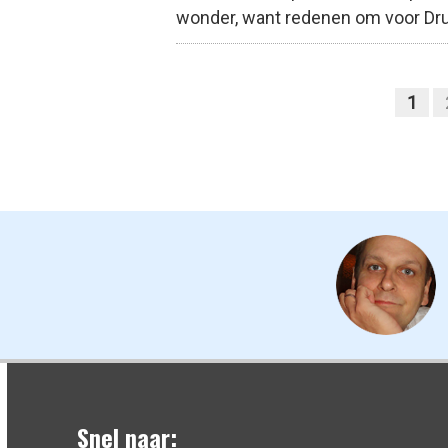
wonder, want redenen om voor Drupal
1
Pagina's
Snel naar: