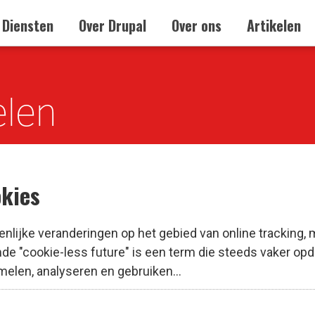
Diensten
Over Drupal
Over ons
Artikelen
elen
kies
enlijke veranderingen op het gebied van online tracking, m
e "cookie-less future" is een term die steeds vaker opdu
elen, analyseren en gebruiken...