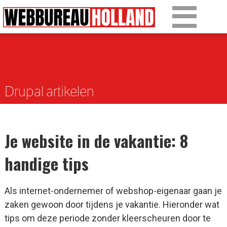
Overslaan en naar de algemene inhoud gaan
Ons werk
Diensten
Drupal artikelen
Over Drupal
Over ons
Je website in de vakantie: 8
Artikelen
handige tips
Tarieven
Als internet-ondernemer of webshop-eigenaar gaan je
Contact
zaken gewoon door tijdens je vakantie. Hieronder wat
tips om deze periode zonder kleerscheuren door te