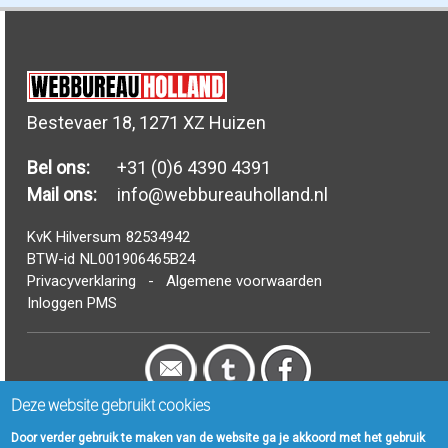
Bestevaer 18, 1271 XZ Huizen
Bel ons:
+31 (0)6 4390 4391
Mail ons:
info@webbureauholland.nl
KvK Hilversum
82534942
BTW-id
NL001906465B24
Privacyverklaring
-
Algemene voorwaarden
Inloggen PMS
Deze website gebruikt cookies
© Webbureau Holland B.V. 2006 - 2024
Door verder gebruik te maken van de website ga je akkoord met het gebruik